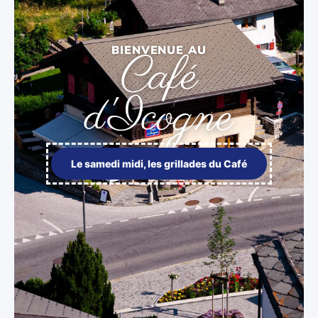
BIENVENUE AU
Café
d'Icogne
Le samedi midi, les grillades du Café